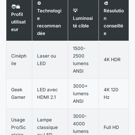
⚙️
🎨
🧑‍🎬
Technologi
💡
Résolutio
Profil
e
Luminosi
n
utilisat
recomman
té cible
conseillé
eur
dée
e
1500-
Cinéph
Laser ou
2500
4K HDR
ile
LED
lumens
ANSI
3000+
Geek
LED avec
4K 120
lumens
Gamer
HDMI 2.1
Hz
ANSI
3000-
Usage
Lampe
4000
Pro/Sc
classique
Full HD
lumens
olaire
ou LED