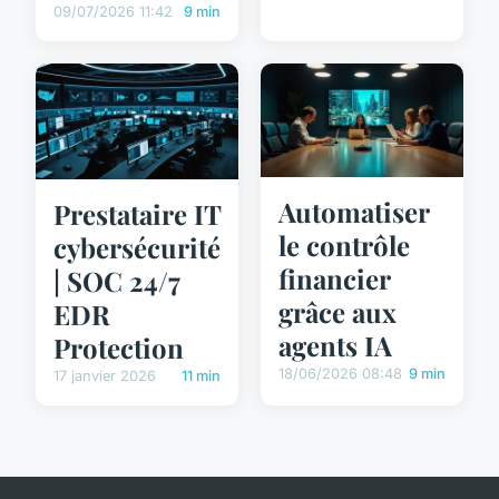
09/07/2026 11:42
9 min
Automatiser
Prestataire IT
le contrôle
cybersécurité
financier
| SOC 24/7
grâce aux
EDR
agents IA
Protection
18/06/2026 08:48
9 min
17 janvier 2026
11 min